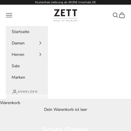
Zum Inhalt springen
Kostenfreie Lieferung ab 49,95€ Innerhalb DE
zett-mode
Menü
Suchen
Waren
Startseite
Damen
Herren
Sale
Marken
ANMELDEN
Warenkorb
Dein Warenkorb ist leer
Schuhe (Damen)