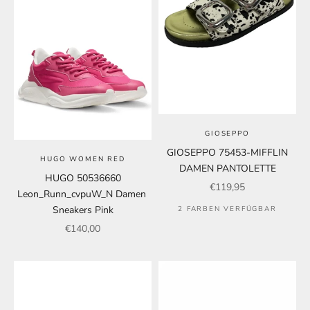
GIOSEPPO
GIOSEPPO 75453-MIFFLIN
HUGO WOMEN RED
DAMEN PANTOLETTE
HUGO 50536660
Angebot
€119,95
Leon_Runn_cvpuW_N Damen
Sneakers Pink
2 FARBEN VERFÜGBAR
Angebot
€140,00