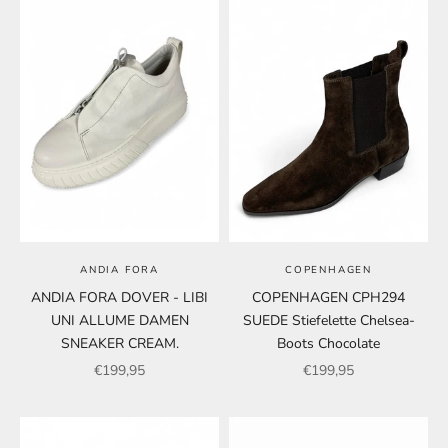
ANDIA FORA
COPENHAGEN
ANDIA FORA DOVER - LIBI
COPENHAGEN CPH294
UNI ALLUME DAMEN
SUEDE Stiefelette Chelsea-
SNEAKER CREAM.
Boots Chocolate
Angebot
Angebot
€199,95
€199,95