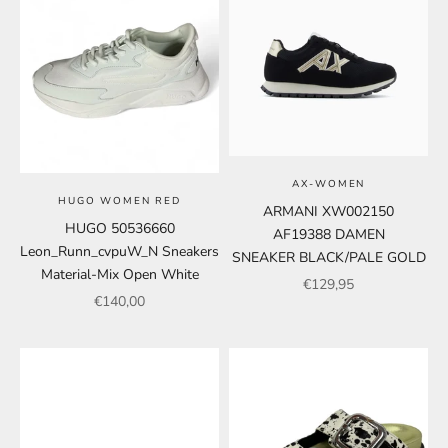
AX-WOMEN
HUGO WOMEN RED
ARMANI XW002150
HUGO 50536660
AF19388 DAMEN
Leon_Runn_cvpuW_N Sneakers
SNEAKER BLACK/PALE GOLD
Material-Mix Open White
Angebot
€129,95
Angebot
€140,00