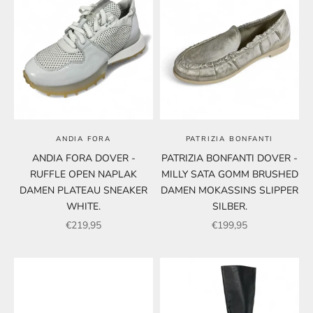
ANDIA FORA
PATRIZIA BONFANTI
ANDIA FORA DOVER -
PATRIZIA BONFANTI DOVER -
RUFFLE OPEN NAPLAK
MILLY SATA GOMM BRUSHED
DAMEN PLATEAU SNEAKER
DAMEN MOKASSINS SLIPPER
WHITE.
SILBER.
Angebot
Angebot
€219,95
€199,95