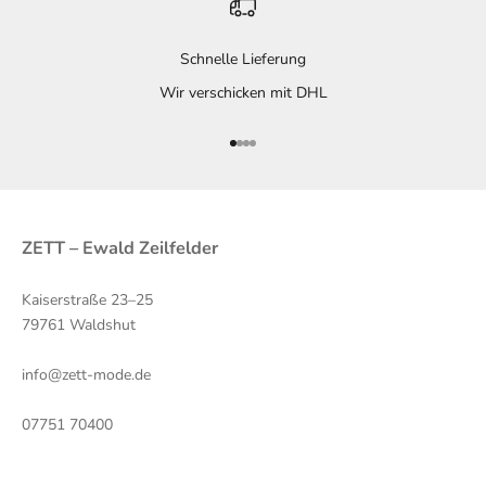
Schnelle Lieferung
Wir verschicken mit DHL
Gehe zu Element 1
Gehe zu Element 2
Gehe zu Element 3
Gehe zu Element 4
ZETT – Ewald Zeilfelder
Kaiserstraße 23–25
79761 Waldshut
info@zett-mode.de
07751 70400