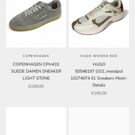
COPENHAGEN
HUGO WOMEN RED
COPENHAGEN CPH433
HUGO
SUEDE DAMEN SNEAKER
50548197 GO2_mesdput
LIGHT STONE
10274074 01 Sneakers Mesh-
Details
Angebot
€199,95
Angebot
€199,00