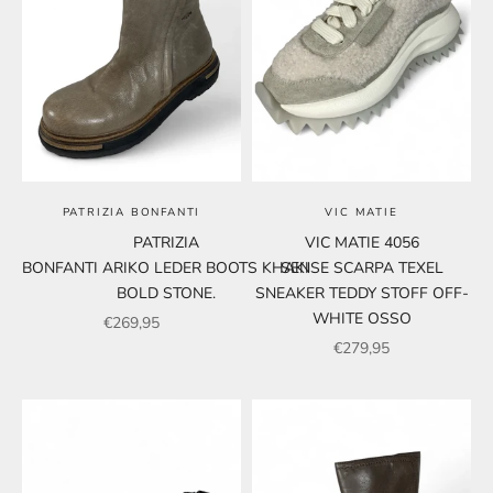
PATRIZIA BONFANTI
VIC MATIE
PATRIZIA
VIC MATIE 4056
BONFANTI ARIKO LEDER BOOTS KHAKI
SENSE SCARPA TEXEL
BOLD STONE.
SNEAKER TEDDY STOFF OFF-
WHITE OSSO
Angebot
€269,95
Angebot
€279,95