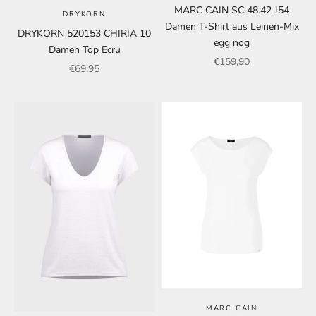
MARC CAIN SC 48.42 J54
DRYKORN
Damen T-Shirt aus Leinen-Mix
DRYKORN 520153 CHIRIA 10
egg nog
Damen Top Ecru
Angebot
€159,90
Angebot
€69,95
MARC CAIN