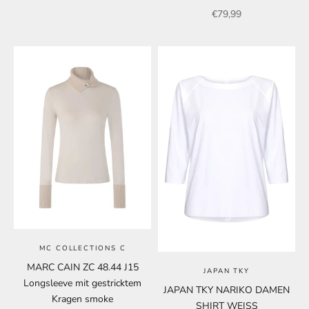
Angebot
€79,99
MC COLLECTIONS C
MARC CAIN ZC 48.44 J15
JAPAN TKY
Longsleeve mit gestricktem
JAPAN TKY NARIKO DAMEN
Kragen smoke
SHIRT WEISS