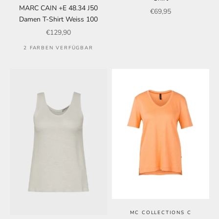
MARC CAIN +E 48.34 J50
Angebot
€69,95
Damen T-Shirt Weiss 100
Angebot
€129,90
2 FARBEN VERFÜGBAR
MC COLLECTIONS C