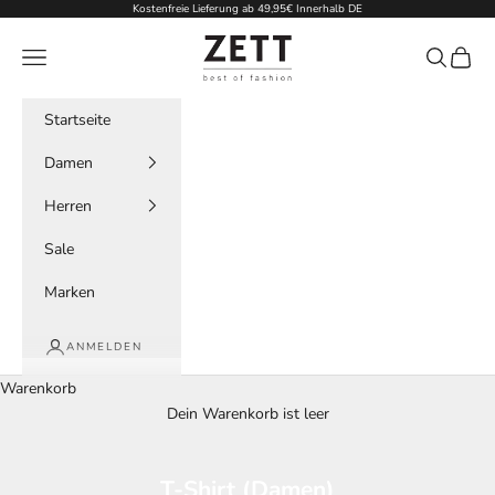
Zum Inhalt springen
Kostenfreie Lieferung ab 49,95€ Innerhalb DE
zett-mode
Menü
Suchen
Waren
Startseite
Damen
Herren
Sale
Marken
ANMELDEN
Warenkorb
Dein Warenkorb ist leer
T-Shirt (Damen)