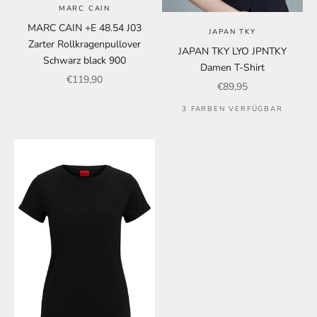
MARC CAIN
MARC CAIN +E 48.54 J03
JAPAN TKY
Zarter Rollkragenpullover
JAPAN TKY LYO JPNTKY
Schwarz black 900
Damen T-Shirt
Angebot
€119,90
Angebot
€89,95
3 FARBEN VERFÜGBAR