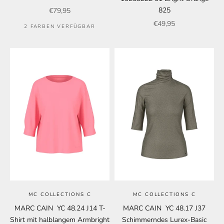
Angebot
825
€79,95
Angebot
€49,95
2 FARBEN VERFÜGBAR
MC COLLECTIONS C
MC COLLECTIONS C
MARC CAIN YC 48.24 J14 T-
MARC CAIN YC 48.17 J37
Shirt mit halblangem Armbright
Schimmerndes Lurex-Basic