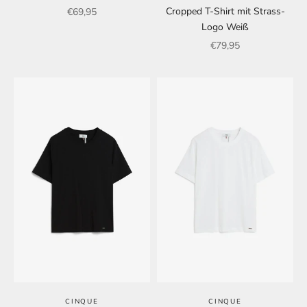
Angebot
Cropped T-Shirt mit Strass-
€69,95
Logo Weiß
Angebot
€79,95
CINQUE
CINQUE