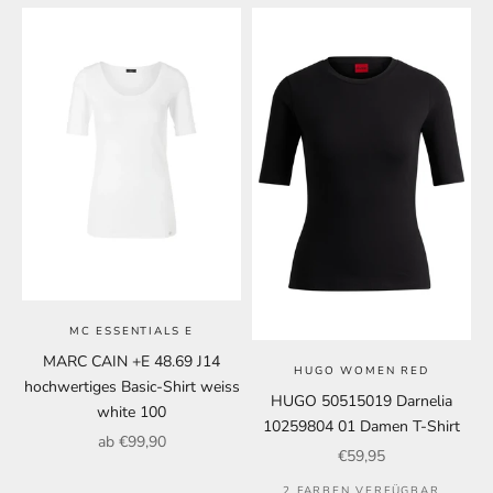
MC ESSENTIALS E
MARC CAIN +E 48.69 J14
HUGO WOMEN RED
hochwertiges Basic-Shirt weiss
HUGO 50515019 Darnelia
white 100
10259804 01 Damen T-Shirt
Angebot
ab €99,90
Angebot
€59,95
2 FARBEN VERFÜGBAR