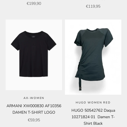
Angebot
€199,90
Angebot
€119,95
AX-WOMEN
HUGO WOMEN RED
ARMANI XW000830 AF10356
HUGO 50542762 Daqua
DAMEN T-SHIRT LOGO
10271824 01 Damen T-
Angebot
€59,95
Shirt Black