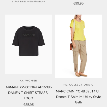
2 FARBEN VERFÜGBAR
Angebot
€99,95
AX-WOMEN
MC COLLECTIONS C
ARMANI XW001364 AF15085
MARC CAIN YC 48.59 J14 Uni
DAMEN T-SHIRT STRASS-
Damen T-Shirt im Utility Style
LOGO
Gelb
Angebot
€85,95