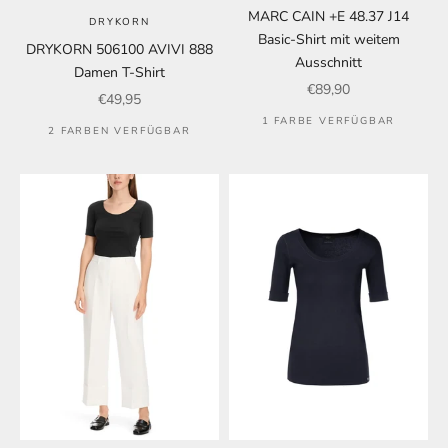
MARC CAIN +E 48.37 J14
DRYKORN
Basic-Shirt mit weitem
DRYKORN 506100 AVIVI 888
Ausschnitt
Damen T-Shirt
Angebot
€89,90
Angebot
€49,95
1 FARBE VERFÜGBAR
2 FARBEN VERFÜGBAR