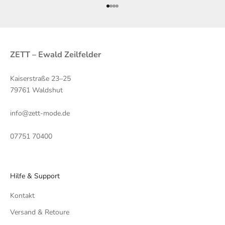
Gehe zu Element 1
Gehe zu Element 2
Gehe zu Element 3
Gehe zu Element 4
ZETT – Ewald Zeilfelder
Kaiserstraße 23–25
79761 Waldshut
info@zett-mode.de
07751 70400
Hilfe & Support
Kontakt
Versand & Retoure