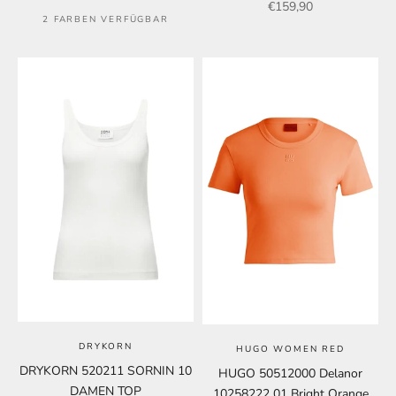
Angebot
€159,90
2 FARBEN VERFÜGBAR
DRYKORN
HUGO WOMEN RED
DRYKORN 520211 SORNIN 10
HUGO 50512000 Delanor
DAMEN TOP
10258222 01 Bright Orange