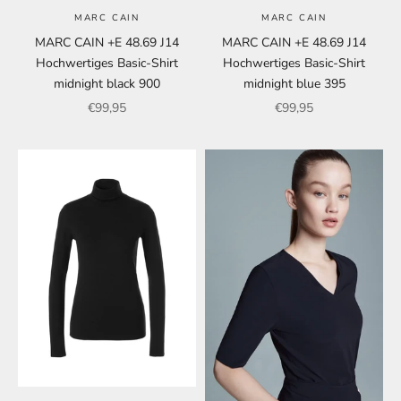
MARC CAIN
MARC CAIN
MARC CAIN +E 48.69 J14
MARC CAIN +E 48.69 J14
Hochwertiges Basic-Shirt
Hochwertiges Basic-Shirt
midnight black 900
midnight blue 395
Angebot
Angebot
€99,95
€99,95