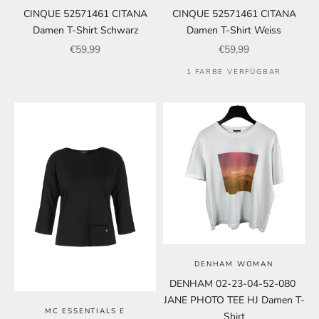
CINQUE 52571461 CITANA
CINQUE 52571461 CITANA
Damen T-Shirt Schwarz
Damen T-Shirt Weiss
Angebot
Angebot
€59,99
€59,99
1 FARBE VERFÜGBAR
DENHAM WOMAN
DENHAM 02-23-04-52-080
JANE PHOTO TEE HJ Damen T-
MC ESSENTIALS E
Shirt