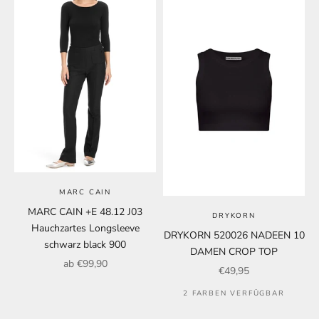
MARC CAIN
MARC CAIN +E 48.12 J03
DRYKORN
Hauchzartes Longsleeve
DRYKORN 520026 NADEEN 10
schwarz black 900
DAMEN CROP TOP
Angebot
ab €99,90
Angebot
€49,95
2 FARBEN VERFÜGBAR